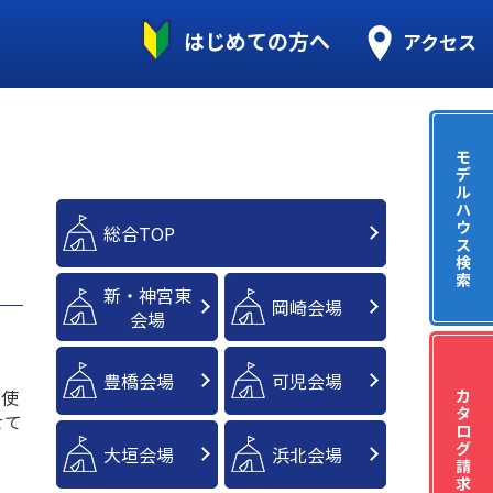
はじめての方へ
アクセス
モ
デ
ル
ハ
ウ
総合TOP
ス
検
索
新・神宮東
岡崎会場
会場
豊橋会場
可児会場
は使
カ
タ
せて
ロ
グ
大垣会場
浜北会場
請
求