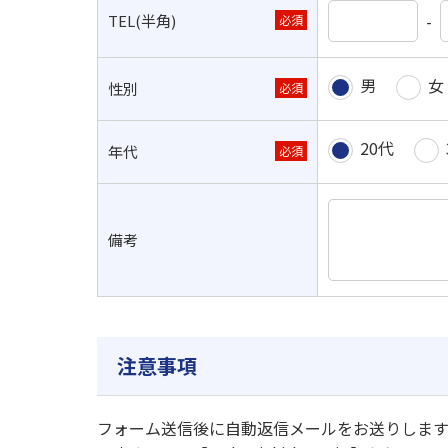
-
TEL(半角)
必須
男
女
性別
必須
20代
年代
必須
備考
注意事項
フォーム送信後に自動返信メールをお送りします