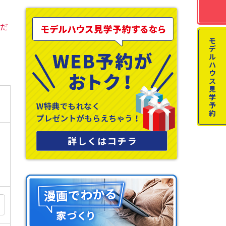
くだ
モ
デ
ル
ハ
ウ
ス
見
学
予
約