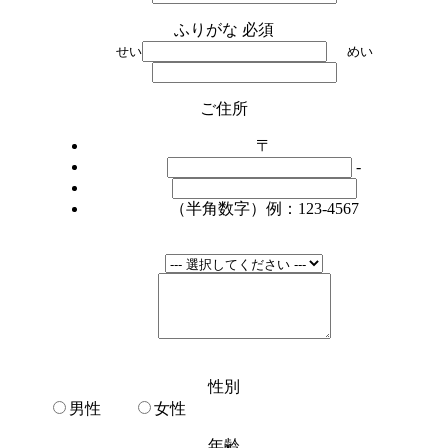
ふりがな
必須
せい
めい
ご住所
〒
-
（半角数字）例：123-4567
性別
男性
女性
年齢