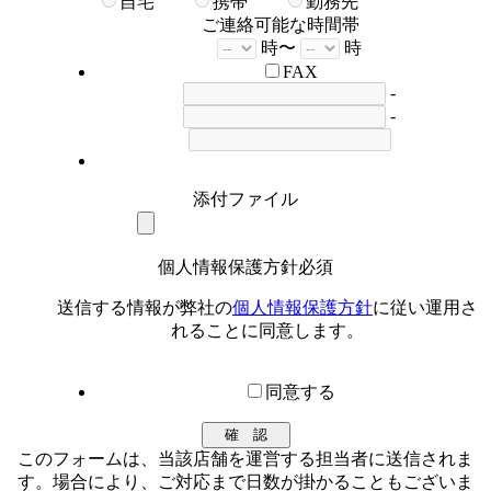
自宅
携帯
勤務先
ご連絡可能な時間帯
時〜
時
FAX
-
-
添付ファイル
個人情報保護方針
必須
送信する情報が弊社の
個人情報保護方針
に従い運用さ
れることに同意します。
同意する
このフォームは、当該店舗を運営する担当者に送信されま
す。場合により、ご対応まで日数が掛かることもございま