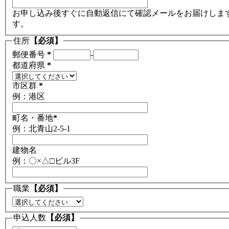
お申し込み後すぐに自動返信にて確認メールをお届けします。携帯のメ
す。
住所
【必須】
郵便番号
*
-
都道府県
*
市区群
*
例：港区
町名・番地
*
例：北青山2-5-1
建物名
例：〇×△□ビル3F
職業
【必須】
申込人数
【必須】