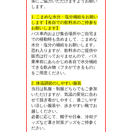
策にご協力いただけますようお願い
します。
1. こまめな水分・塩分補給をお願い
します【各自での飲料水のご持参を
お願いします】
バス車内および集合場所やご自宅ま
での移動時も含めまして、こまめな
水分・塩分の補給をお願いします。
恐れ入りますが、飲料水のご提供や
販売は行っておりませんので、バス
乗車前にあらかじめ各自で水分補給
できる飲み物（フタができるもの）
をご用意ください。
2. 体温調節のしやすい服装
当日は私服・制服どちらでもご参加
いただけますが、気温の変化に合わ
せて脱ぎ着がしやすく、過ごしやす
い涼しい服装や、歩きやすい靴でお
越しください。
必要に応じて、帽子や日傘、冷却グ
ッズなど暑さ対策グッズをご持参く
ださい。