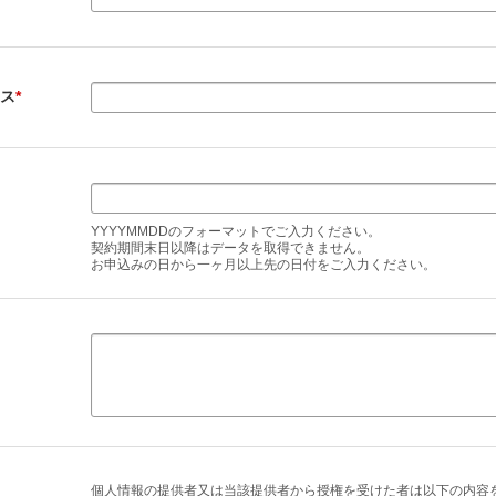
レス
*
YYYYMMDDのフォーマットでご入力ください。
契約期間末日以降はデータを取得できません。
お申込みの日から一ヶ月以上先の日付をご入力ください。
個人情報の提供者又は当該提供者から授権を受けた者は以下の内容