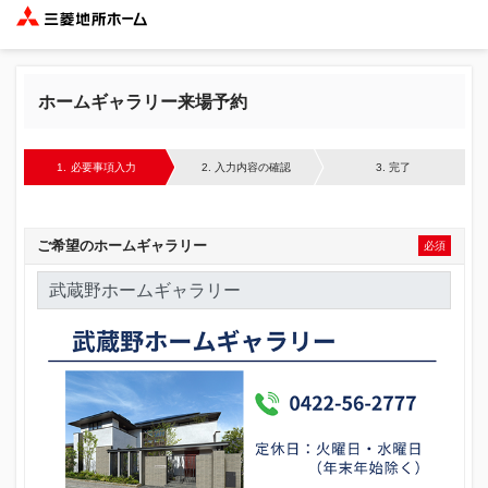
ホームギャラリー来場予約
1.
必要事項入力
2.
入力内容の確認
3.
完了
ご希望の
ホームギャラリー
必須