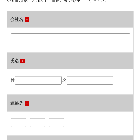
必要事項をご入力の上、送信ボタンを押してください。
会社名
＊
氏名
＊
姓
名
連絡先
＊
-
-