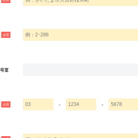
必須
名号室
-
-
必須