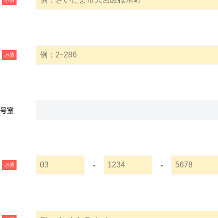
必須
名号室
-
-
必須