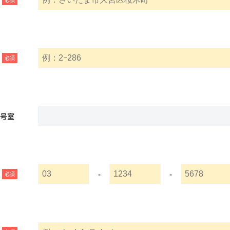
必須
名号室
-
-
必須