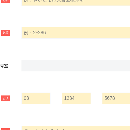
必須
名号室
-
-
必須