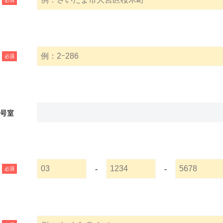
必須
名号室
-
-
必須