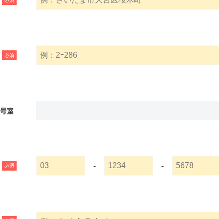
必須
名号室
-
-
必須