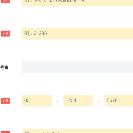
必須
名号室
-
-
必須