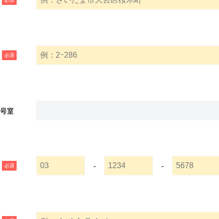
必須
名号室
-
-
必須