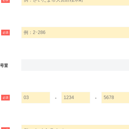
必須
名号室
-
-
必須