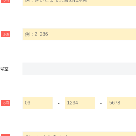
必須
名号室
-
-
必須