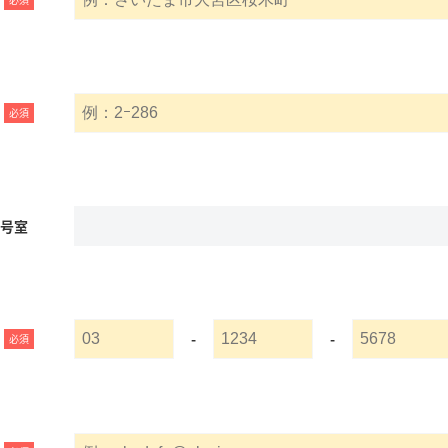
必須
名号室
-
-
必須