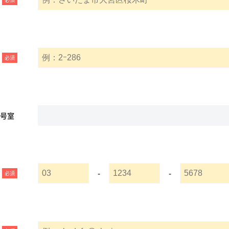
必須
名号室
-
-
必須