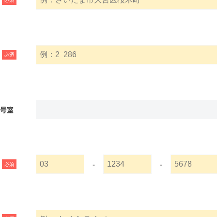
必須
名号室
-
-
必須