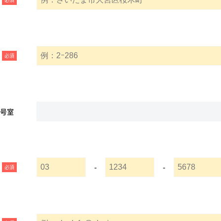
必須
名号室
-
-
必須