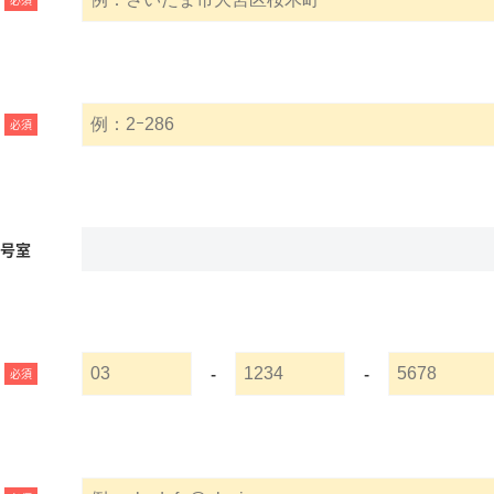
必須
名号室
-
-
必須