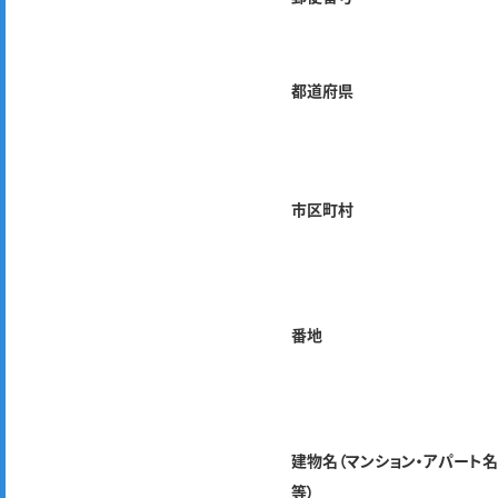
都道府県
市区町村
番地
建物名（マンション・アパート
等）