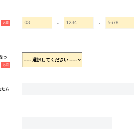
-
-
必須
なっ
必須
れた方