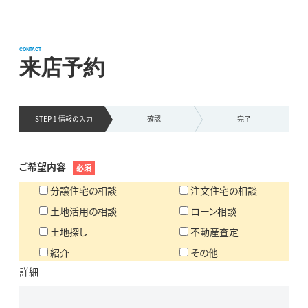
CONTACT
来店予約
STEP 1 情報の
入力
確認
完了
ご希望内容
必須
分譲住宅の相談
注文住宅の相談
土地活用の相談
ローン相談
土地探し
不動産査定
紹介
その他
詳細