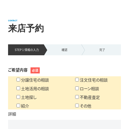
CONTACT
来店予約
STEP 1 情報の
入力
確認
完了
ご希望内容
必須
分譲住宅の相談
注文住宅の相談
土地活用の相談
ローン相談
土地探し
不動産査定
紹介
その他
詳細