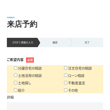
CONTACT
来店予約
STEP 1 情報の
入力
確認
完了
ご希望内容
必須
分譲住宅の相談
注文住宅の相談
土地活用の相談
ローン相談
土地探し
不動産査定
紹介
その他
詳細