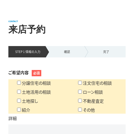
CONTACT
来店予約
STEP 1 情報の
入力
確認
完了
ご希望内容
必須
分譲住宅の相談
注文住宅の相談
土地活用の相談
ローン相談
土地探し
不動産査定
紹介
その他
詳細