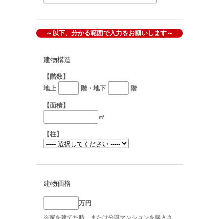
～以下、分かる範囲で入力をお願いします～
建物構造
【階数】
地上
階・地下
階
【面積】
㎡
【柱】
建物価格
万円
※家を建てた時、または分譲マンションを購入さ