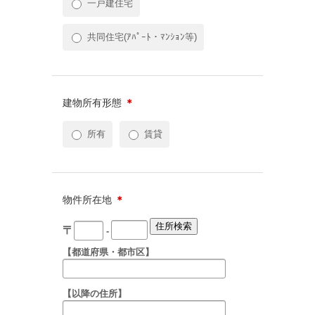
一戸建住宅
共同住宅(ｱﾊﾟｰﾄ・ﾏﾝｼｮﾝ等)
建物所有形態
＊
所有
賃貸
物件所在地
＊
〒
-
【都道府県・都市区】
【以降の住所】