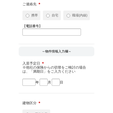
ご連絡先
＊
携帯
自宅
職場(内線)
【電話番号】
～物件情報入力欄～
入居予定日
＊
※他社の保険からの切替をご検討の場合
は、「満期日」をご入力ください
年
月
日
建物区分
＊