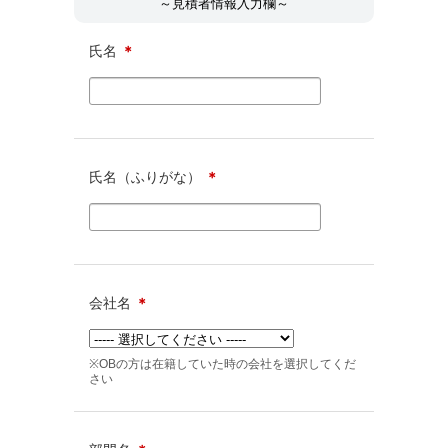
～見積者情報入力欄～
氏名
＊
氏名（ふりがな）
＊
会社名
＊
※OBの方は在籍していた時の会社を選択してくだ
さい