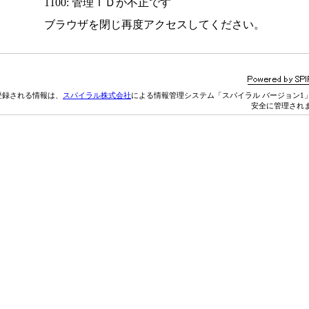
1100: 管理ＩＤが不正です
ブラウザを閉じ再度アクセスしてください。
登録される情報は、
スパイラル株式会社
による情報管理システム「スパイラル バージョン1
安全に管理され