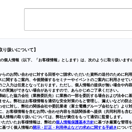
取り扱いについて】
の個人情報（以下、「お客様情報」とします）は、次のように取り扱います
からのお問い合わせに対する回答やご請求いただいた資料の送付のために利
スに関するご案内、今後開催するセミナーやイベントのご案内に利用させて
のご入力は任意となっております。ただし、個人情報の提供が無い場合や内
スの実施ができない場合がありますので、あらかじめご了承ください。
締結した協力会社（業務委託先）に業務の一部を委託する場合および法令に
ません。弊社はお客様情報を適切な安全対策のもと管理し、漏えいなどの防
わせに対し、弊社の関係会社や委託業者（富士電機グループ会社など）より
に、お客様情報を含むお問い合わせ内容を当該関係者へ提供（共同利用も含
個人情報の取り扱いについては、弊社が責任をもって適切に監督します。
いただいたお客様情報は、弊社の
個人情報保護基本方針
に基づき厳重な管理
に基づく個人情報の
開示・訂正・利用停止などの求めに関する手続き
につい