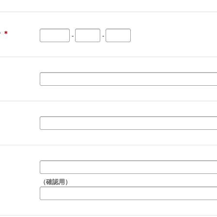
号
＊
-
-
（確認用）