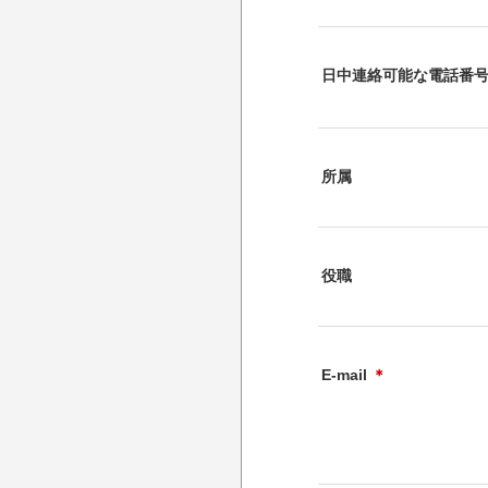
日中連絡可能な電話番
所属
役職
E-mail
＊