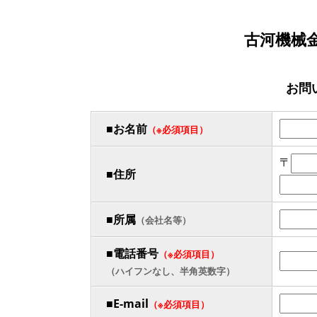
古河機械
お問
■お名前
（※必須項目）
〒
■住所
■所属
（会社名等）
■電話番号
（※必須項目）
（ハイフンなし、半角英数字）
■E-mail
（※必須項目）