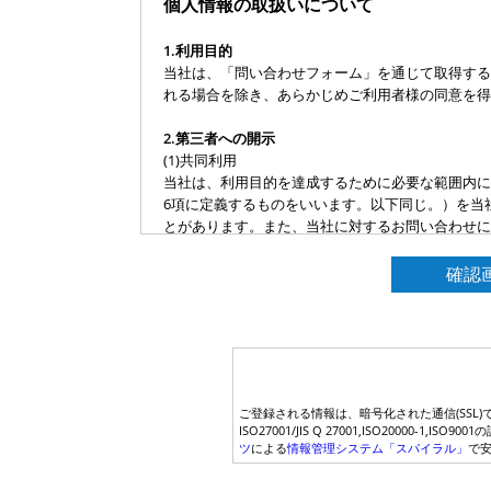
個人情報の取扱いについて
1.利用目的
当社は、「問い合わせフォーム」を通じて取得する
れる場合を除き、あらかじめご利用者様の同意を得
2.第三者への開示
(1)共同利用
当社は、利用目的を達成するために必要な範囲内に
6項に定義するものをいいます。以下同じ。）を当
とがあります。また、当社に対するお問い合わせに
適切と判断した場合は、その関係会社からご連絡を
（個人データの管理について責任を有する者）
〒100-8370
東京都千代田区大手町二丁目6番4号
古河機械金属株式会社
(2)当社は、前項に定めるもののほかには、法令
有する個人データを第三者に開示または提供いたし
ご登録される情報は、暗号化された通信(SSL
ISO27001/JIS Q 27001,ISO20000-1,IS
ツ
による
情報管理システム「スパイラル」
で
3.保有する個人データの開示等のご請求
(1)当社は、保有する個人データについて、ご利