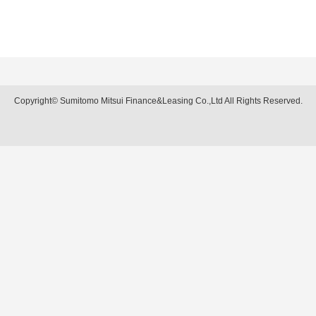
Copyright© Sumitomo Mitsui Finance&Leasing Co.,Ltd All Rights Reserved.