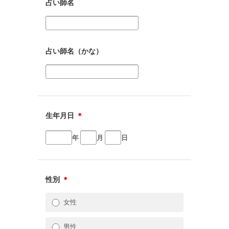
占い師名
占い師名（かな）
生年月日
＊
年
月
日
性別
＊
女性
男性