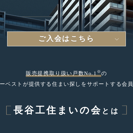
ご入会はこちら
※
販売提携取り扱い戸数No.1
の
ーベストが提供する
住まい探しをサポートする会
長谷工住まいの会
とは