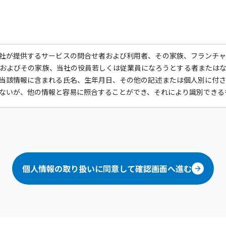
社が提供するサービスの問合せ者および利用者、その家族、フランチ
およびその家族、当社の役員若しくは従業員になろうとする者または
当該情報に含まれる氏名、生年月日、その他の記述または個人別に付
ないが、他の情報と容易に照合することができ、それにより識別できる
他の規範を遵守いたします。
報の紛失、破壊、改ざんおよび漏洩などの予防並びに是正を行うため
設け、常に個人データの取扱い方法および管理方法をより良いものにす
個人情報の取り扱いに同意して確認画面へ進む
る目的の正当な範囲内において個人情報を利用させていただきます。