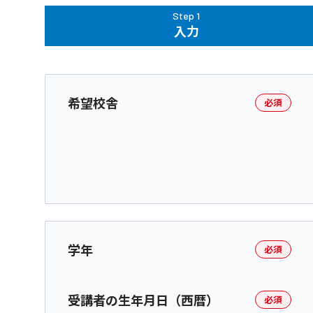
Step 1
入力
希望校舎
必須
学年
必須
受講者の生年月日（西暦）
必須