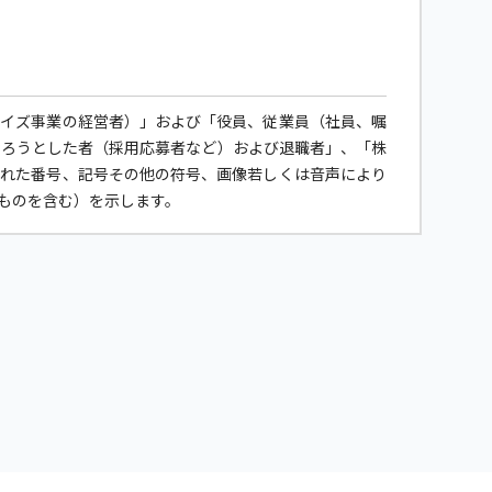
ャイズ事業の経営者）」および「役員、従業員（社員、嘱
なろうとした者（採用応募者など）および退職者」、「株
された番号、記号その他の符号、画像若しくは音声により
ものを含む）を示します。
に、個人情報保護計画の継続的な見直しと改善を行うとと
べく取り組んでいきます。