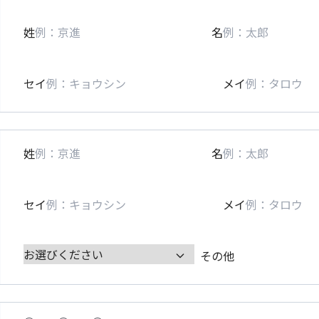
姓
名
セイ
メイ
姓
名
セイ
メイ
その他