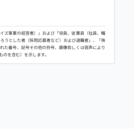
ャイズ事業の経営者）」および「役員、従業員（社員、嘱
なろうとした者（採用応募者など）および退職者」、「株
された番号、記号その他の符号、画像若しくは音声により
ものを含む）を示します。
に、個人情報保護計画の継続的な見直しと改善を行うとと
べく取り組んでいきます。