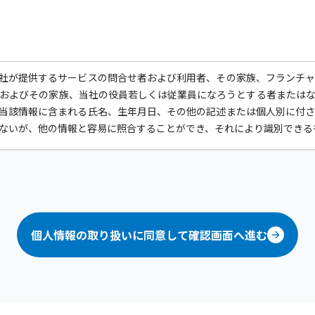
社が提供するサービスの問合せ者および利用者、その家族、フランチ
およびその家族、当社の役員若しくは従業員になろうとする者または
当該情報に含まれる氏名、生年月日、その他の記述または個人別に付
ないが、他の情報と容易に照合することができ、それにより識別できる
他の規範を遵守いたします。
報の紛失、破壊、改ざんおよび漏洩などの予防並びに是正を行うため
設け、常に個人データの取扱い方法および管理方法をより良いものにす
個人情報の取り扱いに同意して確認画面へ進む
る目的の正当な範囲内において個人情報を利用させていただきます。