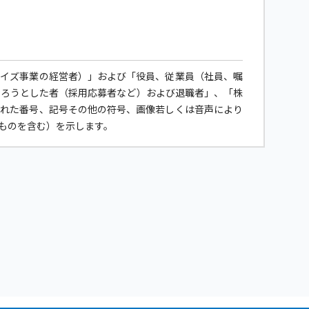
ャイズ事業の経営者）」および「役員、従業員（社員、嘱
なろうとした者（採用応募者など）および退職者」、「株
された番号、記号その他の符号、画像若しくは音声により
ものを含む）を示します。
に、個人情報保護計画の継続的な見直しと改善を行うとと
べく取り組んでいきます。