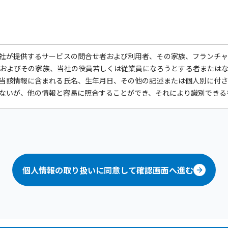
社が提供するサービスの問合せ者および利用者、その家族、フランチ
およびその家族、当社の役員若しくは従業員になろうとする者または
当該情報に含まれる氏名、生年月日、その他の記述または個人別に付
ないが、他の情報と容易に照合することができ、それにより識別できる
他の規範を遵守いたします。
報の紛失、破壊、改ざんおよび漏洩などの予防並びに是正を行うため
設け、常に個人データの取扱い方法および管理方法をより良いものにす
個人情報の取り扱いに同意して確認画面へ進む
る目的の正当な範囲内において個人情報を利用させていただきます。