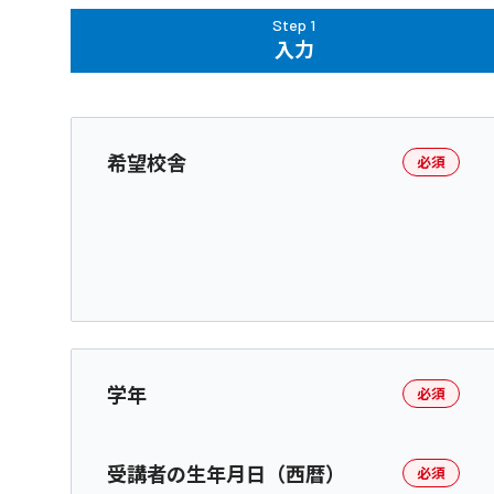
Step 1
入力
希望校舎
必須
学年
必須
受講者の生年月日（西暦）
必須