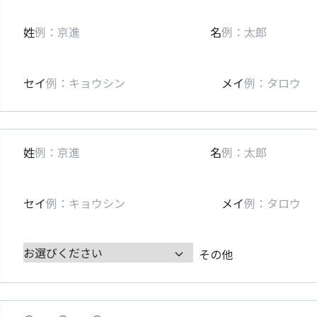
姓
名
セイ
メイ
姓
名
セイ
メイ
その他