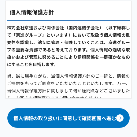
個人情報保護方針
株式会社京進および関係会社（国内連結子会社）（以下総称し
て「京進グループ」といいます）において取扱う個人情報の重
要性を認識し、適切に管理・保護していくことは、京進グルー
プの重要な責務であると考えております。個人情報の適切な取
扱いおよび管理に努めることにより信頼関係を一層確かなもの
にすることを目指します。
尚、誠に勝手ながら、当個人情報保護方針のご一読と、情報の
ご提供をもってご同意をいただいたことといたします。万一、
当個人情報保護方針に関しまして何か疑問点などございました
ら、お客さま相談窓口までお問い合わせください。
京進グループにおける個人情報の定義について
個人情報の取り扱いに同意して確認画面へ進む
京進グループにおいては、生存する「顧客（グループ各社が提
供するサービスの問合せ者および利用者、その家族、フランチ