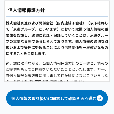
個人情報保護方針
株式会社京進および関係会社（国内連結子会社）（以下総称し
て「京進グループ」といいます）において取扱う個人情報の重
要性を認識し、適切に管理・保護していくことは、京進グルー
プの重要な責務であると考えております。個人情報の適切な取
扱いおよび管理に努めることにより信頼関係を一層確かなもの
にすることを目指します。
尚、誠に勝手ながら、当個人情報保護方針のご一読と、情報の
ご提供をもってご同意をいただいたことといたします。万一、
当個人情報保護方針に関しまして何か疑問点などございました
ら、お客さま相談窓口までお問い合わせください。
京進グループにおける個人情報の定義について
個人情報の取り扱いに同意して確認画面へ進む
京進グループにおいては、生存する「顧客（グループ各社が提
供するサービスの問合せ者および利用者、その家族、フランチ