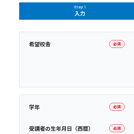
Step 1
入力
希望校舎
必須
学年
必須
受講者の生年月日（西暦）
必須