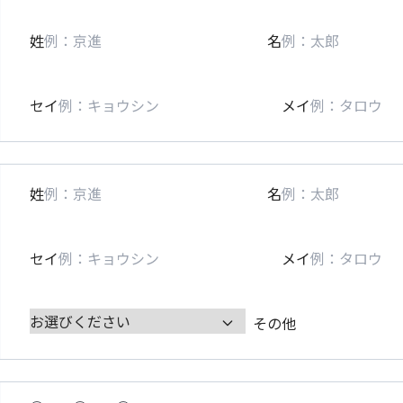
姓
名
セイ
メイ
姓
名
セイ
メイ
その他