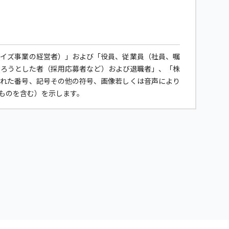
ャイズ事業の経営者）」および「役員、従業員（社員、嘱
なろうとした者（採用応募者など）および退職者」、「株
された番号、記号その他の符号、画像若しくは音声により
ものを含む）を示します。
に、個人情報保護計画の継続的な見直しと改善を行うとと
べく取り組んでいきます。