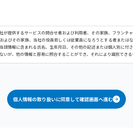
社が提供するサービスの問合せ者および利用者、その家族、フランチ
およびその家族、当社の役員若しくは従業員になろうとする者または
当該情報に含まれる氏名、生年月日、その他の記述または個人別に付
ないが、他の情報と容易に照合することができ、それにより識別できる
他の規範を遵守いたします。
報の紛失、破壊、改ざんおよび漏洩などの予防並びに是正を行うため
設け、常に個人データの取扱い方法および管理方法をより良いものにす
個人情報の取り扱いに同意して確認画面へ進む
る目的の正当な範囲内において個人情報を利用させていただきます。