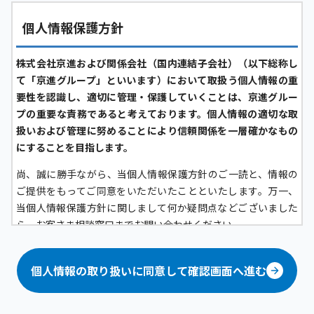
個人情報保護方針
株式会社京進および関係会社（国内連結子会社）（以下総称し
て「京進グループ」といいます）において取扱う個人情報の重
要性を認識し、適切に管理・保護していくことは、京進グルー
プの重要な責務であると考えております。個人情報の適切な取
扱いおよび管理に努めることにより信頼関係を一層確かなもの
にすることを目指します。
尚、誠に勝手ながら、当個人情報保護方針のご一読と、情報の
ご提供をもってご同意をいただいたことといたします。万一、
当個人情報保護方針に関しまして何か疑問点などございました
ら、お客さま相談窓口までお問い合わせください。
京進グループにおける個人情報の定義について
個人情報の取り扱いに同意して確認画面へ進む
京進グループにおいては、生存する「顧客（グループ各社が提
供するサービスの問合せ者および利用者、その家族、フランチ