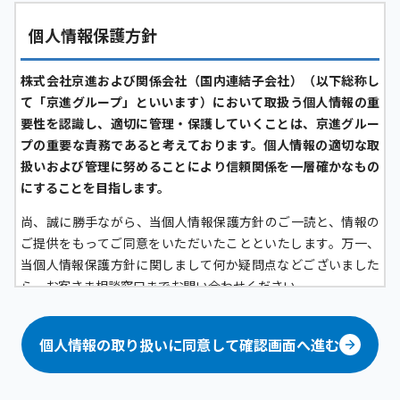
個人情報保護方針
株式会社京進および関係会社（国内連結子会社）（以下総称し
て「京進グループ」といいます）において取扱う個人情報の重
要性を認識し、適切に管理・保護していくことは、京進グルー
プの重要な責務であると考えております。個人情報の適切な取
扱いおよび管理に努めることにより信頼関係を一層確かなもの
にすることを目指します。
尚、誠に勝手ながら、当個人情報保護方針のご一読と、情報の
ご提供をもってご同意をいただいたことといたします。万一、
当個人情報保護方針に関しまして何か疑問点などございました
ら、お客さま相談窓口までお問い合わせください。
京進グループにおける個人情報の定義について
個人情報の取り扱いに同意して確認画面へ進む
京進グループにおいては、生存する「顧客（グループ各社が提
供するサービスの問合せ者および利用者、その家族、フランチ