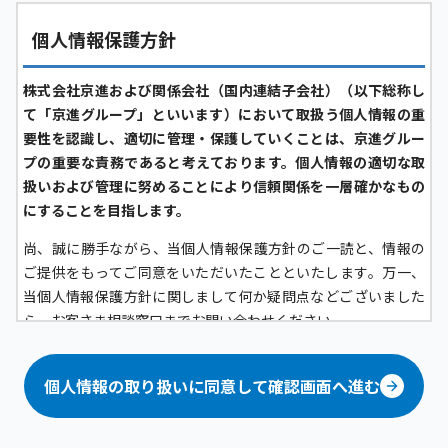
個人情報保護方針
株式会社京進および関係会社（国内連結子会社）（以下総称し
て「京進グループ」といいます）において取扱う個人情報の重
要性を認識し、適切に管理・保護していくことは、京進グルー
プの重要な責務であると考えております。個人情報の適切な取
扱いおよび管理に努めることにより信頼関係を一層確かなもの
にすることを目指します。
尚、誠に勝手ながら、当個人情報保護方針のご一読と、情報の
ご提供をもってご同意をいただいたことといたします。万一、
当個人情報保護方針に関しまして何か疑問点などございました
ら、お客さま相談窓口までお問い合わせください。
京進グループにおける個人情報の定義について
個人情報の取り扱いに同意して確認画面へ進む
京進グループにおいては、生存する「顧客（グループ各社が提
供するサービスの問合せ者および利用者、その家族、フランチ