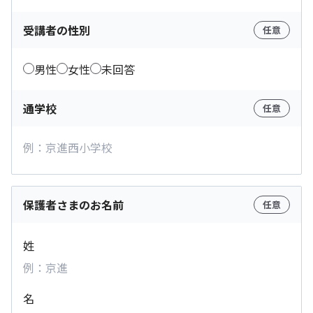
受講者の性別
任意
男性
女性
未回答
通学校
任意
保護者さまのお名前
任意
姓
名