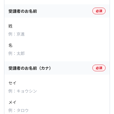
受講者のお名前
必須
姓
名
受講者のお名前（カナ）
必須
セイ
メイ