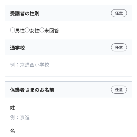
受講者の性別
任意
男性
女性
未回答
通学校
任意
保護者さまのお名前
任意
姓
名