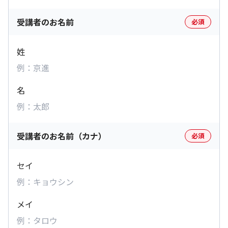
受講者のお名前
必須
姓
名
受講者のお名前（カナ）
必須
セイ
メイ