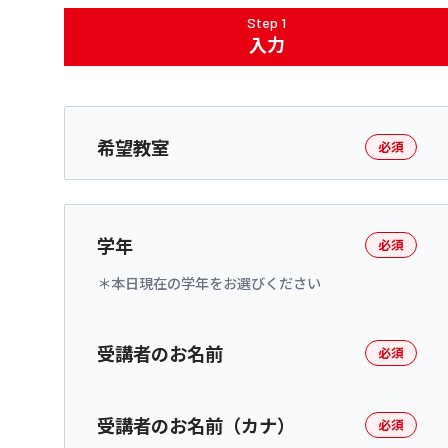
Step 1
入力
希望教室
必須
学年
必須
本日現在の学年をお選びください
受講者のお名前
必須
受講者のお名前（カナ）
必須