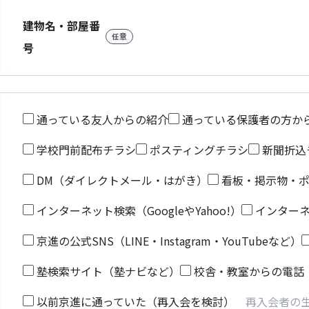
建物名・部屋番
任意
号
通っている友人からの紹介
通っている保護者の方か
学校門前配布チラシ
ポスティングチラシ
新聞折込
DM（ダイレクトメール・はがき）
看板・掲示物・
インターネット検索（GoogleやYahoo!）
インター
京進の公式SNS（LINE・Instagram・YouTubeなど）
塾検索サイト（塾ナビなど）
校舎・教室からの電話
以前京進に通っていた（再入会を検討）