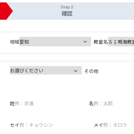
Step 2
確認
地域
教室名
その他
姓
名
セイ
メイ