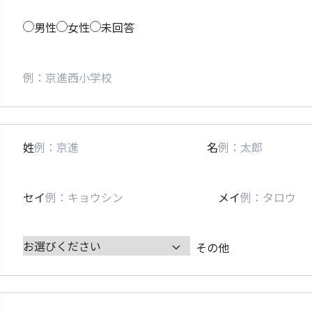
男性
女性
未回答
姓
名
セイ
メイ
その他