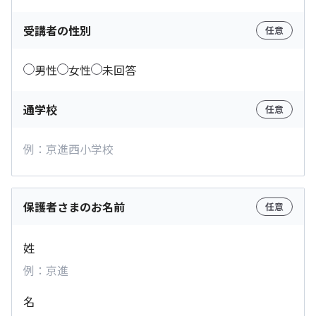
受講者の性別
任意
男性
女性
未回答
通学校
任意
保護者さまのお名前
任意
姓
名