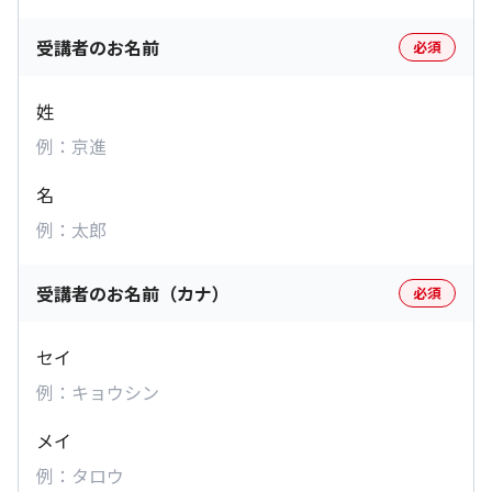
受講者のお名前
必須
姓
名
受講者のお名前（カナ）
必須
セイ
メイ