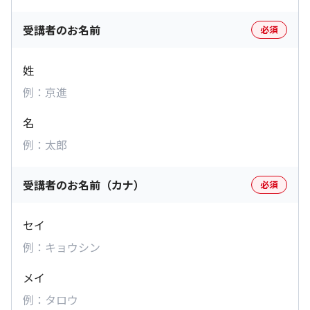
受講者のお名前
必須
姓
名
受講者のお名前（カナ）
必須
セイ
メイ