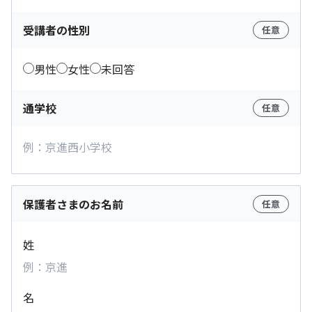
受講者の性別
任意
男性
女性
未回答
通学校
任意
保護者さまのお名前
任意
姓
名