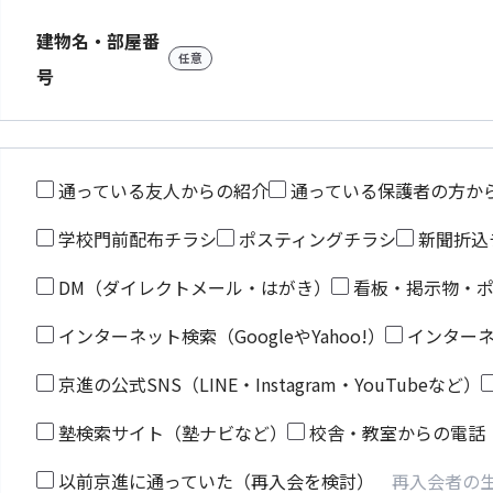
建物名・部屋番
任意
号
通っている友人からの紹介
通っている保護者の方か
学校門前配布チラシ
ポスティングチラシ
新聞折込
DM（ダイレクトメール・はがき）
看板・掲示物・
インターネット検索（GoogleやYahoo!）
インター
京進の公式SNS（LINE・Instagram・YouTubeなど）
塾検索サイト（塾ナビなど）
校舎・教室からの電話
以前京進に通っていた（再入会を検討）