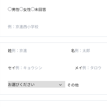
男性
女性
未回答
姓
名
セイ
メイ
その他