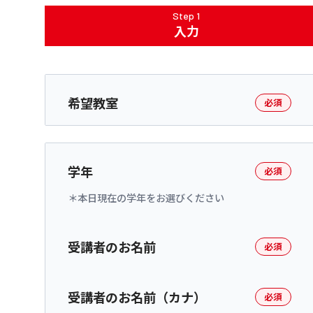
Step 1
入力
希望教室
必須
学年
必須
本日現在の学年をお選びください
受講者のお名前
必須
受講者のお名前（カナ）
必須