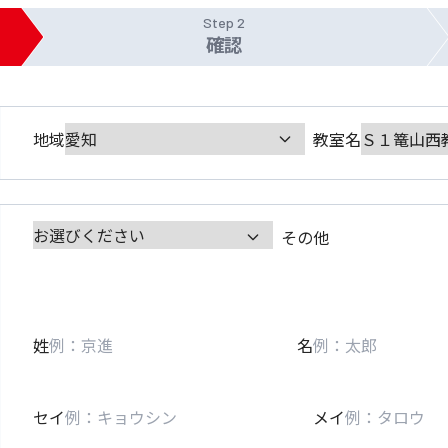
Step 2
確認
地域
教室名
その他
姓
名
セイ
メイ